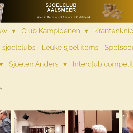
iew
Club Kampioenen
Krantenkni
 sjoelclubs
Leuke sjoel items
Spelsoor
Sjoelen Anders
Interclub competi
e