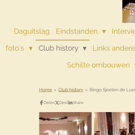
Ga
direct
naar
de
Daguitslag
Eindstanden
Interv
hoofdinhoud
foto`s
Club history
Links andere
Schilte ombouwen
Home
»
Club history
»
Bingo Sjoelen de Lux
Delen
Deel
Share