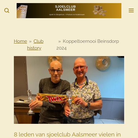
Ga
direct
naar
de
hoofdinhoud
Home
»
Club
»
Koppeltoernooi Beinsdorp
history
2024
8 leden van sjoelclub Aalsmeer vielen in