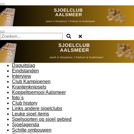
Ga
direct
naar
de
hoofdinhoud
Daguitslag
Eindstanden
Interview
Club Kampioenen
Krantenknipsels
Koppeltoernooi Aalsmeer
foto`s
Club history
Links andere sjoelclubs
Leuke sjoel items
Spelsoorten op sjoel gebied
Sjoelagenda
Schilte ombouwen