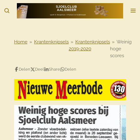
Ga
direct
naar
de
hoofdinhoud
Home
»
Krantenknipsels
»
Krantenknipsels
»
Weinig
2019-2020
hoge
scores
Delen
Deel
Share
Delen