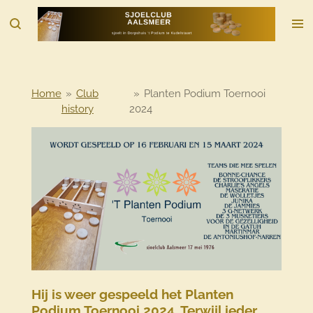
Ga
direct
naar
de
hoofdinhoud
Home
»
Club
»
Planten Podium Toernooi
history
2024
Hij is weer gespeeld het Planten
Podium Toernooi 2024. Terwijl ieder