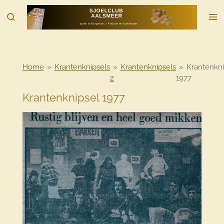
Ga
direct
naar
de
hoofdinhoud
Home
»
Krantenknipsels
»
Krantenknipsels
»
Krantenkni
2
1977
Krantenknipsel 1977