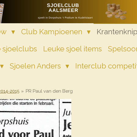
iew
Club Kampioenen
Krantenkni
 sjoelclubs
Leuke sjoel items
Spelsoor
Sjoelen Anders
Interclub competi
2014-2015
»
PR Paul van den Berg