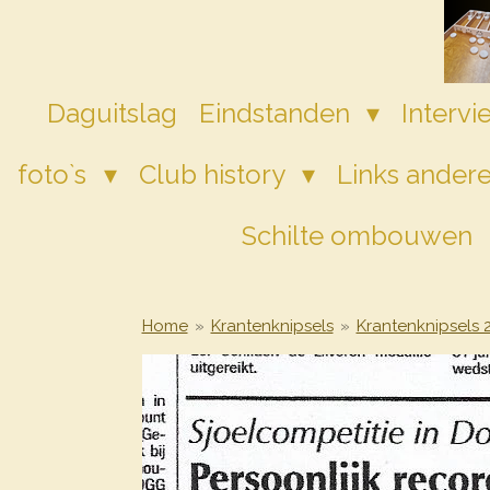
Ga
direct
naar
de
Daguitslag
Eindstanden
Interv
hoofdinhoud
foto`s
Club history
Links andere
Schilte ombouwen
Home
»
Krantenknipsels
»
Krantenknipsels 