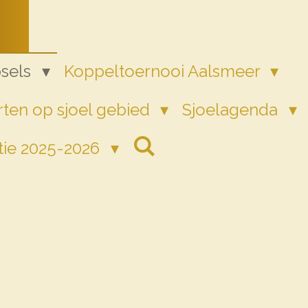
psels
Koppeltoernooi Aalsmeer
ten op sjoel gebied
Sjoelagenda
tie 2025-2026