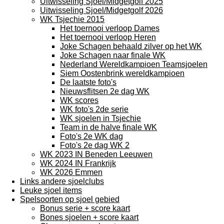
Uitwisseling Sjoel/Midgetgolf 2025
Uitwisseling Sjoel/Midgetgolf 2026
WK Tsjechie 2015
Het toernooi verloop Dames
Het toernooi verloop Heren
Joke Schagen behaald zilver op het WK
Joke Schagen naar finale WK
Nederland Wereldkampioen Teamsjoelen
Siem Oostenbrink wereldkampioen
De laatste foto's
Nieuwsflitsen 2e dag WK
WK scores
WK foto's 2de serie
WK sjoelen in Tsjechie
Team in de halve finale WK
Foto's 2e WK dag
Foto's 2e dag WK 2
WK 2023 IN Beneden Leeuwen
WK 2024 IN Frankrijk
WK 2026 Emmen
Links andere sjoelclubs
Leuke sjoel items
Spelsoorten op sjoel gebied
Bonus serie + score kaart
Bones sjoelen + score kaart