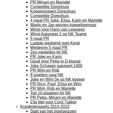
PR Mirjam en Mariette
Competitie Dorpshuis
Koppelsjoelen Dorpshuis
Competitie Dorpshuis
4 maal PR Joke, Elisa, Karin en Mariette
Martin en Jan winnen koppeltoernooi
Winst voor Hans van Leeuwen
Winst Aalsmeer 2 op NK Teams
5 maal PR
Laatste wedstrijd voor Kerst
Wederom 5 maal PR
Zes medailles bij NK
PR Joke en Karin
Goud voor Petra in D-klasse
Joke Schagen passeert 1400
PR Wim en Rob
8 sjoelers naar NK
Joke en Wim 5e op NK koppel
PR Nico, Paul, Elisa en Wim
PR Wim, Rob en Mariette
Top 10 plaatsen bij NK
PR Petra, Mirjam en Mariette
23e titel voor Cock Tukker
Krantenknipsels 2014-2015
Start van het sjoelseizoen