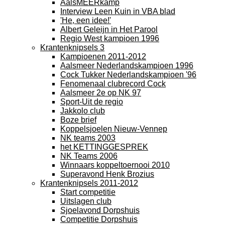
AalsMEERkamp
Interview Leen Kuin in VBA blad
'He, een idee!'
Albert Geleijn in Het Parool
Regio West kampioen 1996
Krantenknipsels 3
Kampioenen 2011-2012
Aalsmeer Nederlandskampioen 1996
Cock Tukker Nederlandskampioen '96
Fenomenaal clubrecord Cock
Aalsmeer 2e op NK 97
Sport-Uit de regio
Jakkolo club
Boze brief
Koppelsjoelen Nieuw-Vennep
NK teams 2003
het KETTINGGESPREK
NK Teams 2006
Winnaars koppeltoernooi 2010
Superavond Henk Brozius
Krantenknipsels 2011-2012
Start competitie
Uitslagen club
Sjoelavond Dorpshuis
Competitie Dorpshuis