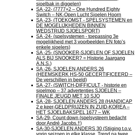
sjoelbak in diggelen)
SA -22- (7777+2 – One Hundred Eighty
Switch – NK-Open Lucht Sjoelen Hoorn
SA -23- (TOEKOMST - SPELSYSTEMEN en
DE MOGELIJKHEDEN BINNEN
WEDSTRIJD SJOELSPORT)
SA -24- (spelsystemen - toepassing 3e
mogelijkheid met 3 voorbeelden EN foto’s
enkele sjoelers)
SA -25- (SNOOKER-SJOELEN OF SJOELEN
ALS BIJ SNOOKER? = Historie Jaargang
A.N.S.)
SA -26- SJOELEN ANDERS 26
(HEEMSKERK HS-50 GECERTIFICEERD –
De verschillen in beeld)
SA -27- (SWITCH-DIFFICULT - historie en
sjoelmop – 37 advertenties SJOELEN –
FINALE JEUGD MET 10 SJO
SA -28- SJOELEN ANDERS 28 (HANDICAP
2 e keer-GELDPRIJZEN IN ZUID-KOREA –
HET SJOELBAKSPEL 1677 – WK
SA-29- Count down (spelsysteem bedacht
door André Jacobs.†)
SA-30-SJOELEN ANDERS 30 (Stijging t.o.v.
vorig seizoen in elke klasse. Trend na twee