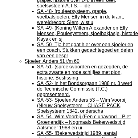
grapje, historie over 148 in één keer,
spelsysteem A.T.S. – ide
SA -48- (rouleersysteem, grapje,
voetbalsjoelen, Elly Mensen in de krant,
wereldrecord Siem, wist u
SA -49- (Koning Willem Alexander en Elly
Mensen, Poulesysteem, sjoelbakjasje, historie
Kayak en sj
SA -50- Tja het gaat hier over een sjoeler en
een coach. Stukken gedachtegoed en delen
van een gespr
Sjoelen Anders 51 t/m 60
SA -51- (spreekwoorden en gezegden, de
extra zwarte en rode schijfjes met pion,
historie, Beslissing
SA -52- In het Bondsorgaan 1988 nr. 3 werd
de Technische Commissie (T.C.)
gepresenteerd.
SA -53- Sjoelen Anders 53 – Wim Voorbij
(Nieuw Spelsysteem – CHASE-PACK,
Spelsysteem 1342, onderscha
SA -54- Wim Voorbij (Een clubavond – Piet
Groenendijk – Nogmaals Bekerwedstrijd
Aalsmeer 1988 en ui
SA -55- (Bekerwedstrijd 1989, aantal