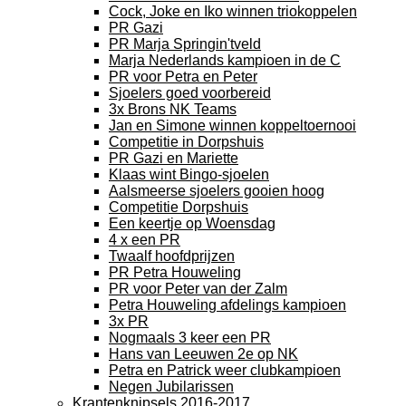
Cock, Joke en Iko winnen triokoppelen
PR Gazi
PR Marja Springin'tveld
Marja Nederlands kampioen in de C
PR voor Petra en Peter
Sjoelers goed voorbereid
3x Brons NK Teams
Jan en Simone winnen koppeltoernooi
Competitie in Dorpshuis
PR Gazi en Mariette
Klaas wint Bingo-sjoelen
Aalsmeerse sjoelers gooien hoog
Competitie Dorpshuis
Een keertje op Woensdag
4 x een PR
Twaalf hoofdprijzen
PR Petra Houweling
PR voor Peter van der Zalm
Petra Houweling afdelings kampioen
3x PR
Nogmaals 3 keer een PR
Hans van Leeuwen 2e op NK
Petra en Patrick weer clubkampioen
Negen Jubilarissen
Krantenknipsels 2016-2017