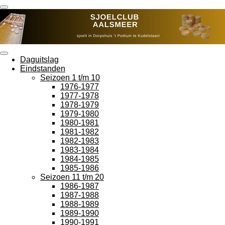
Ga
direct
naar
de
hoofdinhoud
Daguitslag
Eindstanden
Seizoen 1 t/m 10
1976-1977
1977-1978
1978-1979
1979-1980
1980-1981
1981-1982
1982-1983
1983-1984
1984-1985
1985-1986
Seizoen 11 t/m 20
1986-1987
1987-1988
1988-1989
1989-1990
1990-1991