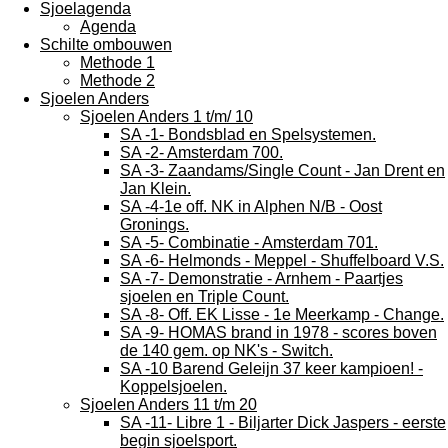
Sjoelagenda
Agenda
Schilte ombouwen
Methode 1
Methode 2
Sjoelen Anders
Sjoelen Anders 1 t/m/ 10
SA -1- Bondsblad en Spelsystemen.
SA -2- Amsterdam 700.
SA -3- Zaandams/Single Count - Jan Drent en
Jan Klein.
SA -4-1e off. NK in Alphen N/B - Oost
Gronings.
SA -5- Combinatie - Amsterdam 701.
SA -6- Helmonds - Meppel - Shuffelboard V.S.
SA -7- Demonstratie - Arnhem - Paartjes
sjoelen en Triple Count.
SA -8- Off. EK Lisse - 1e Meerkamp - Change.
SA -9- HOMAS brand in 1978 - scores boven
de 140 gem. op NK's - Switch.
SA -10 Barend Geleijn 37 keer kampioen! -
Koppelsjoelen.
Sjoelen Anders 11 t/m 20
SA -11- Libre 1 - Biljarter Dick Jaspers - eerste
begin sjoelsport.