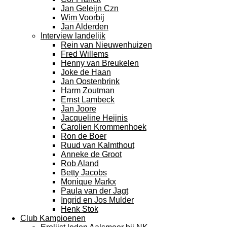
Jan Geleijn Czn
Wim Voorbij
Jan Alderden
Interview landelijk
Rein van Nieuwenhuizen
Fred Willems
Henny van Breukelen
Joke de Haan
Jan Oostenbrink
Harm Zoutman
Ernst Lambeck
Jan Joore
Jacqueline Heijnis
Carolien Krommenhoek
Ron de Boer
Ruud van Kalmthout
Anneke de Groot
Rob Aland
Betty Jacobs
Monique Markx
Paula van der Jagt
Ingrid en Jos Mulder
Henk Stok
Club Kampioenen