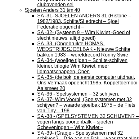
clubavonden sei
Sjoelen Anders 31 t/m 40
SA -31- SJOELEN ANDERS 31 (Historie –
1982/1983, Schilte/Sliedrecht – Sjoel
Federatie opgericht –
SA -32- (Systeem 9 – Wim Kiwiet -Goed of
slecht nieuws, altijd goed!)
SA -33- (Ongebruikte HOMAS-
WEDSTRIJDSJOELBAK - Nieuwe Schilte
bakken 1983 – wereldrecord Ronny Swie
SA -34- (woelige tijden – Schilte-schijven
kleiner, trilogie Wim Kiwiet, meer
lidmaatschappen, Open
SA -35- (de bok, de eerste computer uitdraai,
Ons Vermaak opgericht 1985, Koppeltoernooi
Aalsmeer 20
SA -36 - Spelsystemen – 32 schijven.
SA -37- Wim Voorbij (Spelsystemen met 32
schijven? – waarde sjoelbak 1975 – de Fiets
van Tiny – 198
SA -38 - (SPELSYSTEMEN 32 SCHIJVEN? –
vegen langs poortenbalk – sjoelen
Scheveningen – Wim Kiwiet –
SA -39- (Grapje - Spelsystemen met 32
schijven? – Drie aan de Bak – waar staat alles