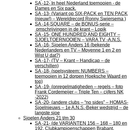
SA -12- In heel Nederland toernooien - de
Dames en Six pack.
SA -13- (Variant op SIX-PACK en TEN PACK
(nieuw!) – Wereldrecord Ronny Swiersema )
SA -14-SQUARE – de BONUS-serie –
omschrijvingen in de krant – Lopik
SA -15- ONE HUNDRED AND EIGHTY –
SJOELTOERNOOIEN – VARA TV -A.N.S.
SA -16- Sjoelen Anders 16 (bekende
Nederlanders en TV – Moyenne 1 en 2 en
Wist U dat?)
SA -17- (TV – Krant – Handicap – de
verschillen)
SA -18- (spelsysteem: NUMBERS –
toernooien in 12 dorpen Hoeksche Waard en
top)
SA -19- (onregelmatigheden – regels – foto
Frank Cordemeijer – Triple Ten – cijfers NK
-2022)
SA -20- (andere clubs – “no sides” – HOMAS-
Sjoelnieuws – 1e A.N.S.-Beker wedstrijd – de
langste sjoe
Sjoelen Anders 21 t/m 30
SA -21- (de VARIANTEN 156 – 168 – 180 en
192, Clubkampioenschappen Brabant,