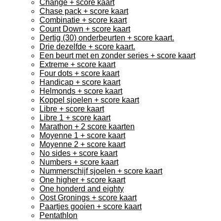
Change + score kaart
Chase pack + score kaart
Combinatie + score kaart
Count Down + score kaart
Dertig (30) onderbeurten + score kaart.
Drie dezelfde + score kaart.
Een beurt met en zonder series + score kaart
Extreme + score kaart
Four dots + score kaart
Handicap + score kaart
Helmonds + score kaart
Koppel sjoelen + score kaart
Libre + score kaart
Libre 1 + score kaart
Marathon + 2 score kaarten
Moyenne 1 + score kaart
Moyenne 2 + score kaart
No sides + score kaart
Numbers + score kaart
Nummerschijf sjoelen + score kaart
One higher + score kaart
One honderd and eighty
Oost Gronings + score kaart
Paartjes gooien + score kaart
Pentathlon