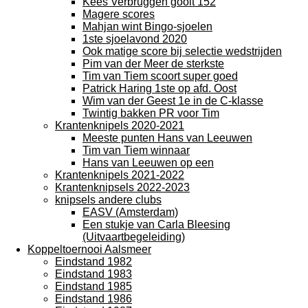
Kees Verbruggen gooit 152
Magere scores
Mahjan wint Bingo-sjoelen
1ste sjoelavond 2020
Ook matige score bij selectie wedstrijden
Pim van der Meer de sterkste
Tim van Tiem scoort super goed
Patrick Haring 1ste op afd. Oost
Wim van der Geest 1e in de C-klasse
Twintig bakken PR voor Tim
Krantenknipels 2020-2021
Meeste punten Hans van Leeuwen
Tim van Tiem winnaar
Hans van Leeuwen op een
Krantenknipels 2021-2022
Krantenknipsels 2022-2023
knipsels andere clubs
EASV (Amsterdam)
Een stukje van Carla Bleesing
(Uitvaartbegeleiding)
Koppeltoernooi Aalsmeer
Eindstand 1982
Eindstand 1983
Eindstand 1985
Eindstand 1986