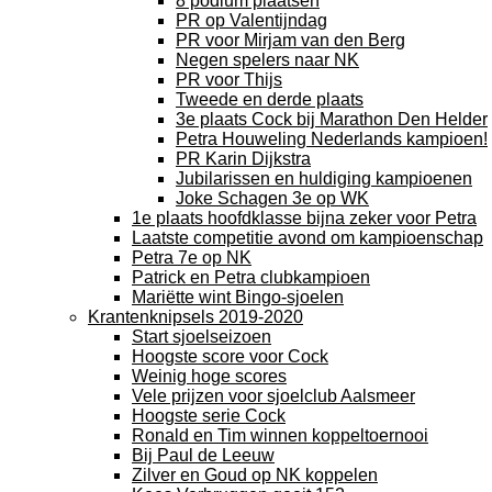
8 podium plaatsen
PR op Valentijndag
PR voor Mirjam van den Berg
Negen spelers naar NK
PR voor Thijs
Tweede en derde plaats
3e plaats Cock bij Marathon Den Helder
Petra Houweling Nederlands kampioen!
PR Karin Dijkstra
Jubilarissen en huldiging kampioenen
Joke Schagen 3e op WK
1e plaats hoofdklasse bijna zeker voor Petra
Laatste competitie avond om kampioenschap
Petra 7e op NK
Patrick en Petra clubkampioen
Mariëtte wint Bingo-sjoelen
Krantenknipsels 2019-2020
Start sjoelseizoen
Hoogste score voor Cock
Weinig hoge scores
Vele prijzen voor sjoelclub Aalsmeer
Hoogste serie Cock
Ronald en Tim winnen koppeltoernooi
Bij Paul de Leeuw
Zilver en Goud op NK koppelen