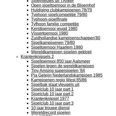
Sjoelnieuws uit 't Anker
Open sjoeltoernooi in de Bloemhof
Huldiging clubkampioenen 78/79
Typhoon sjoelcompetitie 79/80
Typhoon-sjoelfinale
Tyfhoon familie competitie
Kersttoernooi jeugd 1980
Vissertoernooi 1980
Zuidhollandse kampioenschappen'80
Sjoelkampioenen 79/80
Sjoeltoernooi Haarlem 1980
Wereldkampioen sjoelen geklopt
Krantenknipsels 2
Sjoeltoernooi 850 jaar Aalsmeer
Sjoelen tegen de wereldkampioen
Tiny Amsing supersjoelen '84
Pia Geleijn Nederlandskampioen 1985
Kampioenen regio West 85/86
Sjoelbak slaat vleugels uit
Sjoelclub 10 jaar part 1
Sjoelclub 10 jaar part 2
Krantenknipsel 1977
Sjoelclub 10 jaar part 3
10 jaar trouwe dienst
Wereldrecord sjoelen