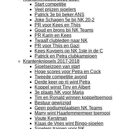
Start competitie
Veel prijzen sjoelers
Patrick 3e bij beker ANS
Joke Schagen 5e bij NK 20-2
PR voor Kees en Thijs
Goud en brons bij NK Teams
PR Karin en Kees
Twaalf clubleden naar NK
PR voor Thijs en Gazi
Kees Kuypers op NK 1ste in de C
Patrick en Petra clubkampioen
Krantenknipsels 2017-2018
Sjoelseizoen van start
Hoge scores voor Petra en Cock
Tweede competitie avond
Derde keer op rij wint Petra
Koppel winst Tiny en Albert
3e plaats NK voor Marja
Tim en Ronald winnen koppeltoernooi
Bestuur gewijzigd
Geen podiumplaatsen NK Teams
Marry wint Haarlemmermeer toernooi
Voute Kerstman
Klaas de Vries wint Bingo-sjoelen
Sjoelers trainen voor NK