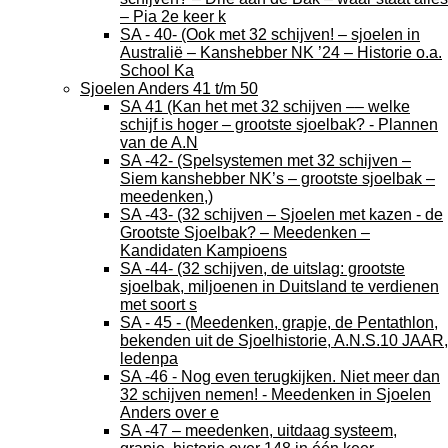
– Pia 2e keer k
SA - 40- (Ook met 32 schijven! – sjoelen in
Australië – Kanshebber NK ’24 – Historie o.a.
School Ka
Sjoelen Anders 41 t/m 50
SA 41 (Kan het met 32 schijven –– welke
schijf is hoger – grootste sjoelbak? - Plannen
van de A.N
SA -42- (Spelsystemen met 32 schijven –
Siem kanshebber NK’s – grootste sjoelbak –
meedenken,)
SA -43- (32 schijven – Sjoelen met kazen - de
Grootste Sjoelbak? – Meedenken –
Kandidaten Kampioens
SA -44- (32 schijven, de uitslag: grootste
sjoelbak, miljoenen in Duitsland te verdienen
met soort s
SA - 45 - (Meedenken, grapje, de Pentathlon,
bekenden uit de Sjoelhistorie, A.N.S.10 JAAR,
ledenpa
SA -46 - Nog even terugkijken. Niet meer dan
32 schijven nemen! - Meedenken in Sjoelen
Anders over e
SA -47 – meedenken, uitdaag systeem,