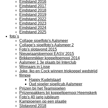
Eindstand 2016
Eindstand 2017
Eindstand 2018
Eindstand 2019
Eindstand 2022
Eindstand 2023
Eindstand 2024
Eindstand 2025
foto`s
Collage sjoelfoto's Aalsmeer
Collage's sjoelfoto's Aalsmeer 2
Foto's slotavond 2015
Nieuwjaarstoernooi EASV 2015
Brikkenmikker koppeltoernooi 2014
Aalsmeer 1 3e plaats bij Interclub
Winnaars in Lisse
Joke, Iko en Cock winnen triokoppel wedstrijd
filmpje
Happy Kudelstaart
Oud sjoeler sjoellcub Aalsmeer
Prijzen bij het Teamsjoelen
Prijzenpakkers bij koppeltoernooi Heemskerk
Foto's 40 jarig jubileum
Kampioenen op een plaatje
Slotavond 2018