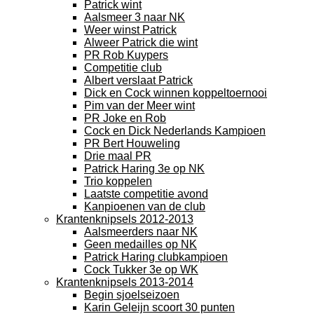
Patrick wint
Aalsmeer 3 naar NK
Weer winst Patrick
Alweer Patrick die wint
PR Rob Kuypers
Competitie club
Albert verslaat Patrick
Dick en Cock winnen koppeltoernooi
Pim van der Meer wint
PR Joke en Rob
Cock en Dick Nederlands Kampioen
PR Bert Houweling
Drie maal PR
Patrick Haring 3e op NK
Trio koppelen
Laatste competitie avond
Kanpioenen van de club
Krantenknipsels 2012-2013
Aalsmeerders naar NK
Geen medailles op NK
Patrick Haring clubkampioen
Cock Tukker 3e op WK
Krantenknipsels 2013-2014
Begin sjoelseizoen
Karin Geleijn scoort 30 punten