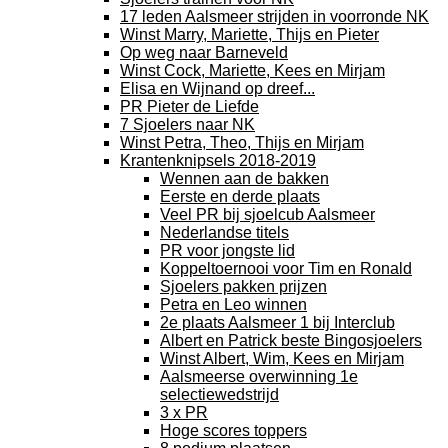
17 leden Aalsmeer strijden in voorronde NK
Winst Marry, Mariette, Thijs en Pieter
Op weg naar Barneveld
Winst Cock, Mariette, Kees en Mirjam
Elisa en Wijnand op dreef...
PR Pieter de Liefde
7 Sjoelers naar NK
Winst Petra, Theo, Thijs en Mirjam
Krantenknipsels 2018-2019
Wennen aan de bakken
Eerste en derde plaats
Veel PR bij sjoelcub Aalsmeer
Nederlandse titels
PR voor jongste lid
Koppeltoernooi voor Tim en Ronald
Sjoelers pakken prijzen
Petra en Leo winnen
2e plaats Aalsmeer 1 bij Interclub
Albert en Patrick beste Bingosjoelers
Winst Albert, Wim, Kees en Mirjam
Aalsmeerse overwinning 1e
selectiewedstrijd
3 x PR
Hoge scores toppers