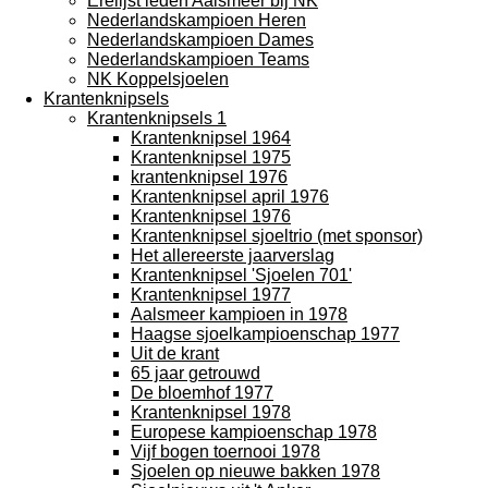
Erelijst leden Aalsmeer bij NK
Nederlandskampioen Heren
Nederlandskampioen Dames
Nederlandskampioen Teams
NK Koppelsjoelen
Krantenknipsels
Krantenknipsels 1
Krantenknipsel 1964
Krantenknipsel 1975
krantenknipsel 1976
Krantenknipsel april 1976
Krantenknipsel 1976
Krantenknipsel sjoeltrio (met sponsor)
Het allereerste jaarverslag
Krantenknipsel 'Sjoelen 701'
Krantenknipsel 1977
Aalsmeer kampioen in 1978
Haagse sjoelkampioenschap 1977
Uit de krant
65 jaar getrouwd
De bloemhof 1977
Krantenknipsel 1978
Europese kampioenschap 1978
Vijf bogen toernooi 1978
Sjoelen op nieuwe bakken 1978