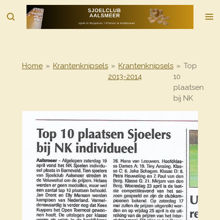
Ga
direct
naar
de
hoofdinhoud
Home
»
Krantenknipsels
»
Krantenknipsels
»
Top
2013-2014
10
plaatsen
bij NK