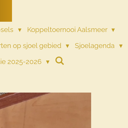
psels
Koppeltoernooi Aalsmeer
ten op sjoel gebied
Sjoelagenda
tie 2025-2026