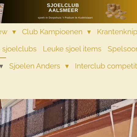
iew
Club Kampioenen
Krantenkni
 sjoelclubs
Leuke sjoel items
Spelsoor
Sjoelen Anders
Interclub competi