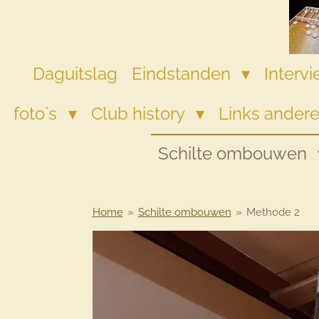
Ga
direct
naar
de
Daguitslag
Eindstanden
Interv
hoofdinhoud
foto`s
Club history
Links andere
Schilte ombouwen
Home
»
Schilte ombouwen
»
Methode 2