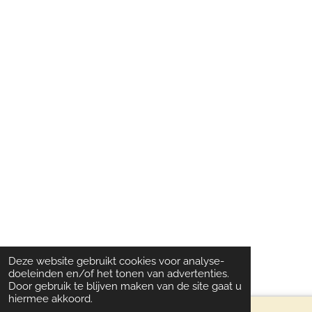
Deze website gebruikt cookies voor analyse-
doeleinden en/of het tonen van advertenties.
Door gebruik te blijven maken van de site gaat u
hiermee akkoord.