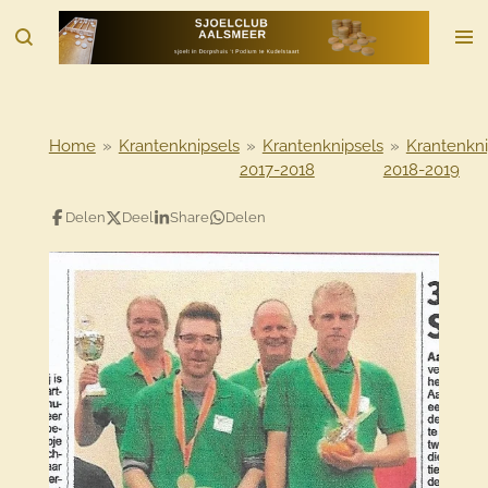
Ga
direct
naar
de
hoofdinhoud
Home
»
Krantenknipsels
»
Krantenknipsels
»
Krantenkni
2017-2018
2018-2019
Delen
Deel
Share
Delen