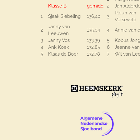
Klasse B
gemidd.
2
Jan Alderd
Pleun van
1
Sjaak Siebeling
136,40
3
Verseveld
Janny van
2
135,04
4
Annie van d
Leeuwen
3
Janny Vos
133,39
5
Kobus Jong
4
Ank Koek
132,85
6
Jeanne va
5
Klaas de Boer
132,78
7
Wil van L