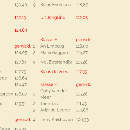
130,40
9
Klaas Eveleens
118,87
132,13
Dit Jongkind
112,05
129,89
Klasse E
gemidd.
gemidd.
1
An Limburg
118,90
128,05
2
Maria Baggen
116,27
127,84
3
Nel Zwartendijk
115,28
r
127,75
Klaas de Vries
117,35
ees
126,69
126,47
Klasse F
gemidd.
Coby van der
Haarlem
126,07
1
115,28
Meer
nd
125,51
2
Trien Tas
111,45
3
Adje de Leede
110,86
gemidd.
4
Leny Kalshoven
106,93
 Vries
125,34