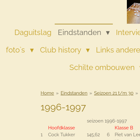
Ga
direct
naar
de
Daguitslag
Eindstanden
Interv
hoofdinhoud
foto`s
Club history
Links andere
Schilte ombouwen
Home
»
Eindstanden
»
Seizoen 21 t/m 30
»
1996-1997
seizoen 1996-1997
Hoofdklasse
Klasse B
1
Cock Tukker
145,62
6
Piet van L