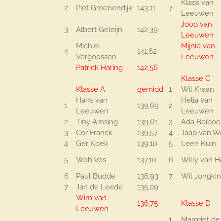
Klaas van
2
Piet Groenendijk
143,11
7
Leeuwen
Joop van
3
Albert Geleijn
142,39
Leeuwen
Michiel
Mijnie van
4
141,62
Vergoossen
Leeuwen
Patrick Haring
142,56
Klasse C
Klasse A
gemidd.
1
Wil Kraan
Hans van
Helia van
1
139,69
2
Leeuwen
Leeuwen
2
Tiny Amsing
139,61
3
Ada Beiboe
3
Cor Franck
139,57
4
Jaap van W
4
Ger Koek
139,10
5
Leen Kuin
5
Wob Vos
137,10
6
Willy van 
6
Paul Budde
136,93
7
Wil Jongki
7
Jan de Leede
135,09
Wim van
136,75
Klasse D
Leeuwen
1
Margriet de