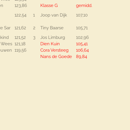
en
123,86
Klasse G
gemidd.
122,54
1
Joop van Dijk
107,10
e Sar
121,62
2
Tiny Baarse
105,71
kind
121,52
3
Jos Limburg
102,96
n Wees
121,18
Dien Kuin
105,41
eeuwen
119,56
Cora Versteeg
106,64
Nans de Goede
89,84