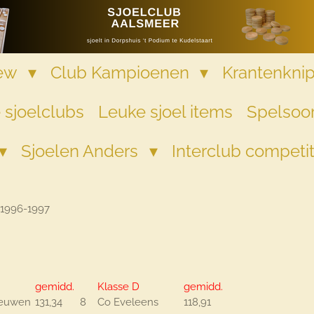
iew
Club Kampioenen
Krantenkni
 sjoelclubs
Leuke sjoel items
Spelsoor
Sjoelen Anders
Interclub competi
1996-1997
gemidd.
Klasse D
gemidd.
eeuwen
131,34
8
Co Eveleens
118,91