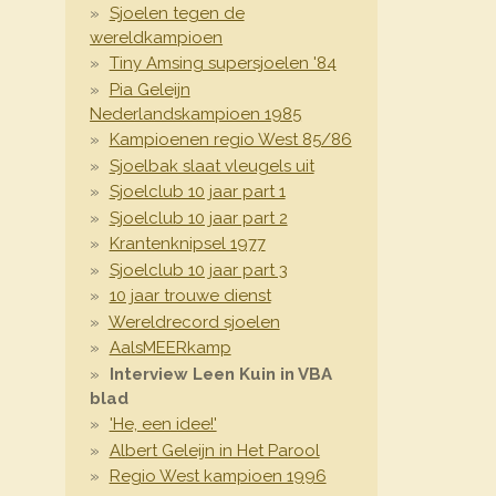
Sjoelen tegen de
wereldkampioen
Tiny Amsing supersjoelen '84
Pia Geleijn
Nederlandskampioen 1985
Kampioenen regio West 85/86
Sjoelbak slaat vleugels uit
Sjoelclub 10 jaar part 1
Sjoelclub 10 jaar part 2
Krantenknipsel 1977
Sjoelclub 10 jaar part 3
10 jaar trouwe dienst
Wereldrecord sjoelen
AalsMEERkamp
Interview Leen Kuin in VBA
blad
'He, een idee!'
Albert Geleijn in Het Parool
Regio West kampioen 1996