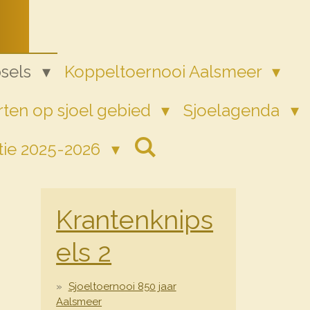
psels
Koppeltoernooi Aalsmeer
ten op sjoel gebied
Sjoelagenda
tie 2025-2026
Krantenknips
els 2
Sjoeltoernooi 850 jaar
Aalsmeer