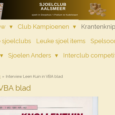
iew
Club Kampioenen
Krantenkni
 sjoelclubs
Leuke sjoel items
Spelsoor
Sjoelen Anders
Interclub competi
2
»
Interview Leen Kuin in VBA blad
 VBA blad