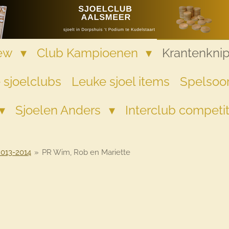
iew
Club Kampioenen
Krantenkni
 sjoelclubs
Leuke sjoel items
Spelsoor
Sjoelen Anders
Interclub competi
2013-2014
»
PR Wim, Rob en Mariette