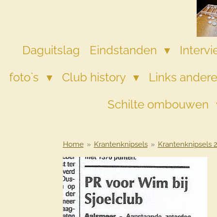
Ga
direct
naar
de
Daguitslag
Eindstanden
Interv
hoofdinhoud
foto`s
Club history
Links andere
Schilte ombouwen
Home
»
Krantenknipsels
»
Krantenknipsels 