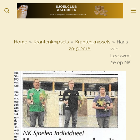
Ga
direct
naar
de
hoofdinhoud
Home
»
Krantenknipsels
»
Krantenknipsels
»
Hans
2015-2016
van
Leeuwen
2e op NK