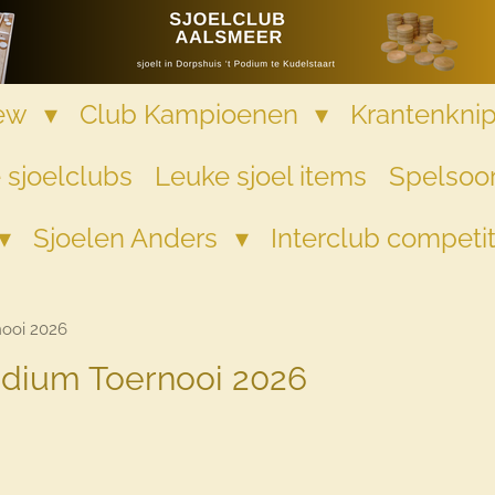
iew
Club Kampioenen
Krantenkni
 sjoelclubs
Leuke sjoel items
Spelsoor
Sjoelen Anders
Interclub competi
ooi 2026
Podium Toernooi 2026