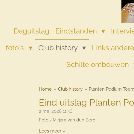
Ga
direct
naar
de
Daguitslag
Eindstanden
Interv
hoofdinhoud
foto`s
Club history
Links andere
Schilte ombouwen
Home
»
Club history
»
Planten Podium Toern
Eind uitslag Planten 
2 mei 2026
11:36
Foto's Mirjam van den Berg.
Lees meer »