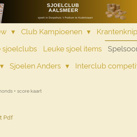
iew
Club Kampioenen
Krantenkni
 sjoelclubs
Leuke sjoel items
Spelsoor
Sjoelen Anders
Interclub competi
onds + score kaart
t Pdf