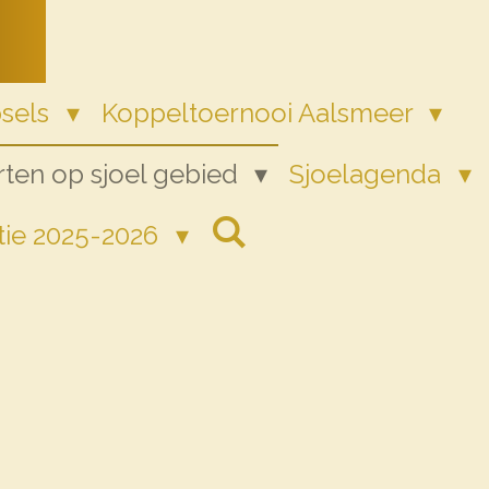
psels
Koppeltoernooi Aalsmeer
ten op sjoel gebied
Sjoelagenda
tie 2025-2026