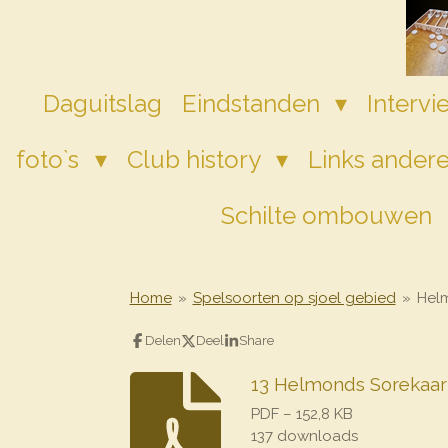
Ga
direct
naar
de
Daguitslag
Eindstanden
Interv
hoofdinhoud
foto`s
Club history
Links andere
Schilte ombouwen
Home
»
Spelsoorten op sjoel gebied
»
Helm
Delen
Deel
Share
13 Helmonds Sorekaar
PDF – 152,8 KB
137 downloads