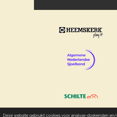
© 2009 - 2026 Sjoelclub-aalsmeer.nl
Deze website gebruikt cookies voor analyse-doeleinden en/of