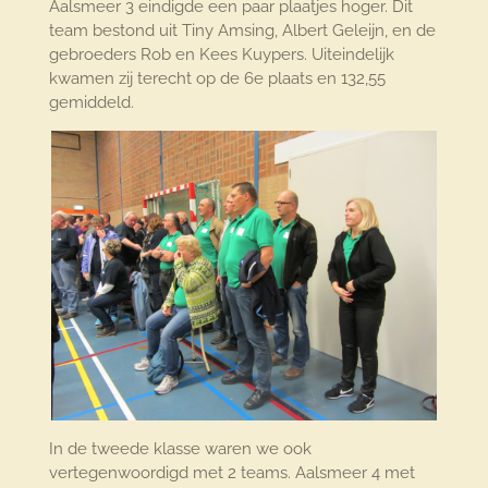
Aalsmeer 3 eindigde een paar plaatjes hoger. Dit
team bestond uit Tiny Amsing, Albert Geleijn, en de
gebroeders Rob en Kees Kuypers. Uiteindelijk
kwamen zij terecht op de 6e plaats en 132,55
gemiddeld.
In de tweede klasse waren we ook
vertegenwoordigd met 2 teams. Aalsmeer 4 met