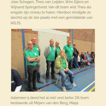
Joke Schagen, Theo van Leijden, Wim Eijlers en
Wijnand Springin’tveld. Van dit team wist Theo als
enigste zijn niveau te halen. Hierdoor eindigde ze
slechts op de 10e plaats met een gemiddelde van
125,75.
Aalsmeer 5 deed het al niet veel beter. Dit team
bestaande uit Mirjam van den Berg, Marja