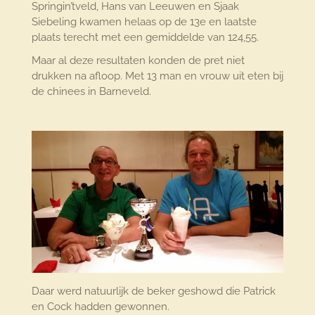
Springin’tveld, Hans van Leeuwen en Sjaak
Siebeling kwamen helaas op de 13e en laatste
plaats terecht met een gemiddelde van 124,55.
Maar al deze resultaten konden de pret niet
drukken na afloop. Met 13 man en vrouw uit eten bij
de chinees in Barneveld.
Daar werd natuurlijk de beker geshowd die Patrick
en Cock hadden gewonnen.