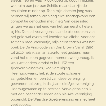
steeds heb en waar ik ook goed op gooi, inmiddels
wel ruim een jaar een Schilte maar daar zijn de
resultaten minder op. Toen mijn dochter jong was
hebben wij samen jarenlang elke zondagavond een
competitie gehouden met inleg. Van deze inleg
gingen we aan het eind van het jaar eerst uit eten,
bij Mc. Donald, vervolgens naar de bioscoop en van
het geld wat overbleef kochten we allebei voor ons
zelf een mooi cadeautje, mijn eerst cadeau was het
boek De Da Vinci code van Dan Brown. Vanaf 1980
tot 2010 heb ik aan amateurtoneel gedaan, maar
vond het op een gegeven moment wel genoeg. Ik
wou wat anders, omdat er in HHW een
sjoelvereniging was, Sjoelvereniging
Heerhugowaard, heb ik de stoute schoenen
aangetrokken en ben lid van deze vereniging
geworden tot 2013, in dat jaar hield Sjoelvereniging
Heerhugowaard op te bestaan. Vervolgens heb ik
met een paar ander leden een nieuwe vereniging
opgericht, De Waardse Sjoelvereniging en met heel
veel succes.