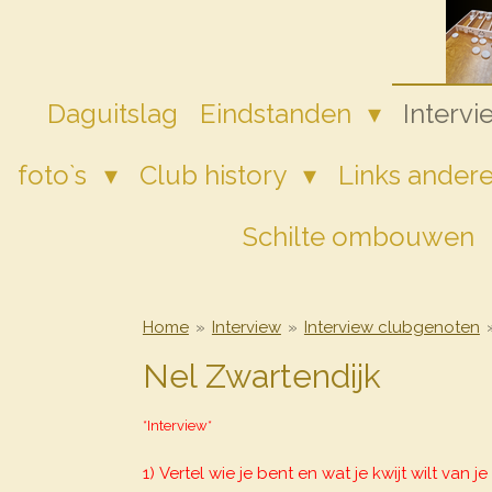
Ga
direct
naar
de
Daguitslag
Eindstanden
Interv
hoofdinhoud
foto`s
Club history
Links andere
Schilte ombouwen
Home
»
Interview
»
Interview clubgenoten
Nel Zwartendijk
*Interview*
1) Vertel wie je bent en wat je kwijt wilt van je 