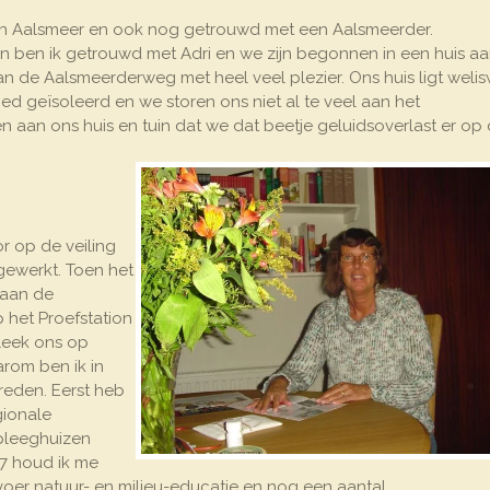
 in Aalsmeer en ook nog getrouwd met een Aalsmeerder.
en ben ik getrouwd met Adri en we zijn begonnen in een huis a
n de Aalsmeerderweg met heel veel plezier. Ons huis ligt weli
ed geïsoleerd en we storen ons niet al te veel aan het
gen aan ons huis en tuin dat we dat beetje geluidsoverlast er op
 op de veiling
gewerkt. Toen het
 aan de
 het Proefstation
 leek ons op
arom ben ik in
reden. Eerst heb
gionale
pleeghuizen
7 houd ik me
rvoer natuur- en milieu-educatie en nog een aantal