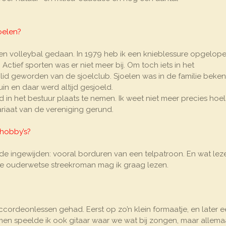
oelen?
k en volleybal gedaan. In 1979 heb ik een knieblessure opgelop
tief sporten was er niet meer bij. Om toch iets in het
 lid geworden van de sjoelclub. Sjoelen was in de familie bekend
in en daar werd altijd gesjoeld.
 in het bestuur plaats te nemen. Ik weet niet meer precies hoe
ariaat van de vereniging gerund.
 hobby’s?
 de ingewijden: vooral borduren van een telpatroon. En wat lez
 de ouderwetse streekroman mag ik graag lezen.
accordeonlessen gehad. Eerst op zo’n klein formaatje, en later 
men speelde ik ook gitaar waar we wat bij zongen, maar allema