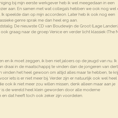
niging bij mijn eerste werkgever heb ik wel meegedaan in een
lezier aan. En samen met wat collega’s hebben we ook nog wel
Ik speelde dan op mijn accordeon. Later heb ik ook nog een
lassieke genre sprak me dan heel erg aan.
ndstalig. De nieuwste CD van Boudewijn de Groot (Lage Landen
ik ook graag naar de groep Venice en verder licht klassiek (The
en en ik moet zeggen, ik ben niet jaloers op de jeugd van nu. I
 hun draai in de maatschappij te vinden dan de jongeren van dert
 vinden het heel gewoon om altijd alles maar te hebben, te kri
r iets is er niet meer bij. Verder zijn er natuurlijk ook wel heel
ie ook ik niet meer zou willen missen, denk alleen maar aan je
 is de wereld heel klein geworden door alle moderne
n dat heeft toch ook zeker zijn voordelen.