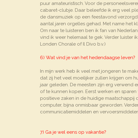
puur amateuristisch. Voor de personeelsvere
cabaret-clubje. Daar beleefde ik erg veel p
de dansmuziek op een feestavond verzorgd. 
aantal jaren orgelles gehad. Met name het k
Om naar te luisteren ben ik fan van Nederla
vind ik weer helemaal te gek. Verder luister 
Londen Chorale of Il Divo b.v.)
6) Wat vind je van het hedendaagse leven?
In mijn werk heb ik veel met jongeren te mak
dat zij het veel moeilijker zullen krijgen om
jaar geleden. De meesten zijn erg verwend en
of te kunnen kopen. Eerst werken en sparen voo
positieve zaken in de huidige maatschappij d
computer, bijna onmisbaar geworden. Verder
communicatiemiddelen en vervoersmiddelen e
7) Ga je wel eens op vakantie?