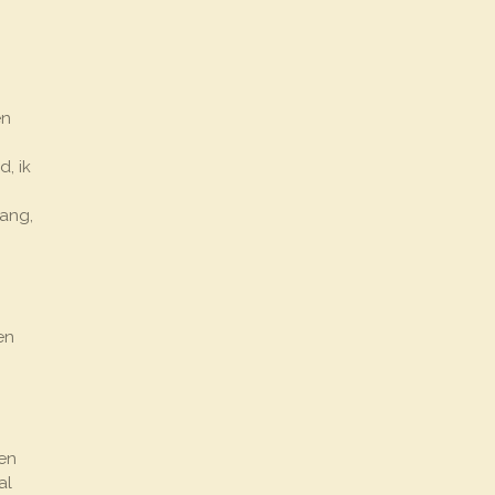
en
, ik
lang,
en
een
al