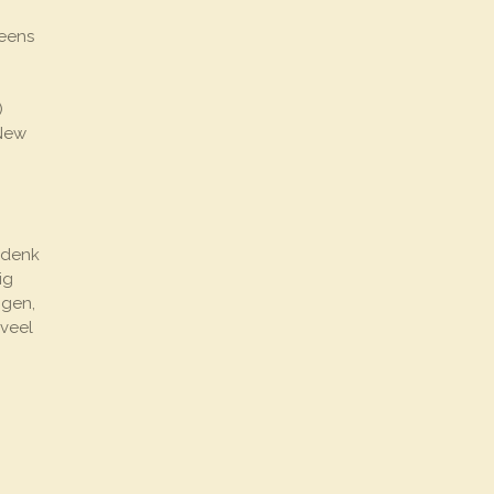
 eens
)
 New
k denk
ig
jgen,
 veel