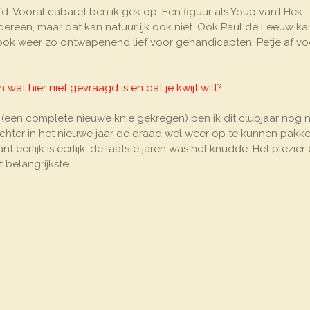
d. Vooral cabaret ben ik gek op. Een figuur als Youp van’t Hek
edereen, maar dat kan natuurlijk ook niet. Ook Paul de Leeuw kan
r ook weer zo ontwapenend lief voor gehandicapten. Petje af vo
 wat hier niet gevraagd is en dat je kwijt wilt?
 (een complete nieuwe knie gekregen) ben ik dit clubjaar nog n
chter in het nieuwe jaar de draad wel weer op te kunnen pakk
eerlijk is eerlijk, de laatste jaren was het knudde. Het plezier 
t belangrijkste.