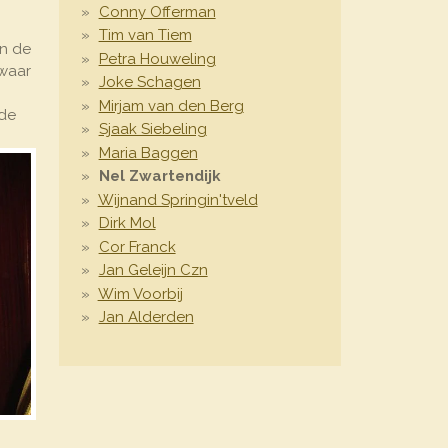
Conny Offerman
Tim van Tiem
an de
Petra Houweling
swaar
Joke Schagen
Mirjam van den Berg
 de
Sjaak Siebeling
Maria Baggen
Nel Zwartendijk
Wijnand Springin'tveld
Dirk Mol
Cor Franck
Jan Geleijn Czn
Wim Voorbij
Jan Alderden