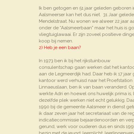
Ik ben getogen en 51 jaar geleden geboren
Aalsmeerser kan het dus niet. 31 Jaar geled
Mendelstraat. Nu wonen we alweer 22 jaar aa
onder de “Aalsmeerbaan” maar het huis is go
vliegtuiglawaai. Er zijn zoveel positieve din
koop bij nemen.
2) Heb je een baan?
In 1973 ben ik bij het rijkstuinbouw
consulentschap gaan werken dat het kantoor
aan de Legmeerdijk had. Daar heb ik 17 jaar 
kantoor werd verhuisd naar het Proefstation
Linnaeuslaan, ben ik van baan veranderd. Op
werkte Adri en hoewel ons huwelijk prima is,
dezelfde plek werken niet echt gelukkig. Da
1990 bij de gemeente Aalsmeer in dienst get
ik daar zeven jaar het secretariaat van de re
indicatiecommissie bejaardenoorden en ver
gerund, werk voor ouderen dus en sinds 199
bezig met de jeugd: leerplicht, leerlingenve