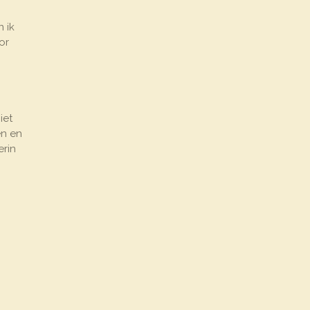
 ik
or
iet
en en
erin