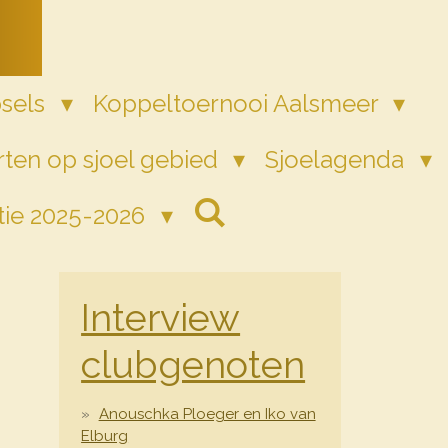
psels
Koppeltoernooi Aalsmeer
ten op sjoel gebied
Sjoelagenda
tie 2025-2026
Interview
clubgenoten
Anouschka Ploeger en Iko van
Elburg