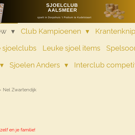
iew
Club Kampioenen
Krantenkni
 sjoelclubs
Leuke sjoel items
Spelsoor
Sjoelen Anders
Interclub competi
»
Nel Zwartendijk
zelf en je familie!