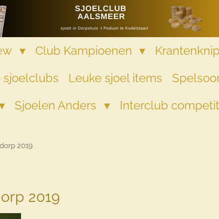
iew
Club Kampioenen
Krantenkni
 sjoelclubs
Leuke sjoel items
Spelsoor
Sjoelen Anders
Interclub competi
dorp 2019
dorp 2019