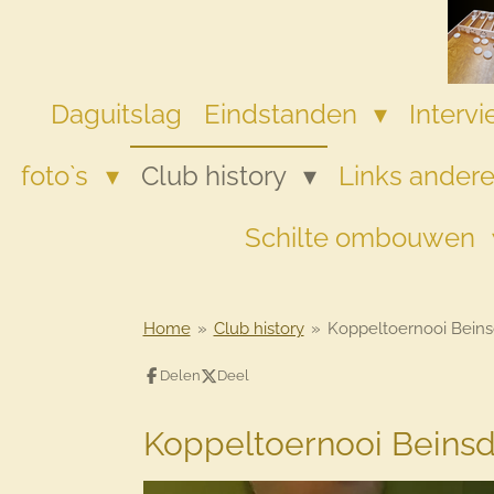
Ga
direct
naar
de
Daguitslag
Eindstanden
Interv
hoofdinhoud
foto`s
Club history
Links andere
Schilte ombouwen
Home
»
Club history
»
Koppeltoernooi Beins
Delen
Deel
Koppeltoernooi Beins