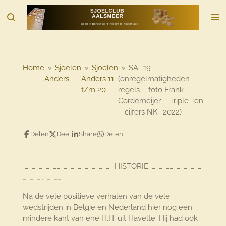
Ga
direct
naar
de
hoofdinhoud
Home
»
Sjoelen
»
Sjoelen
»
SA -19-
Anders
Anders 11
(onregelmatigheden –
t/m 20
regels – foto Frank
Cordemeijer – Triple Ten
– cijfers NK -2022)
Delen
Deel
Share
Delen
………………………………………………………………….HISTORIE………………………………………
……………..……………
Na de vele positieve verhalen van de vele
wedstrijden in België en Nederland hier nog een
mindere kant van ene H.H. uit Havelte. Hij had ook