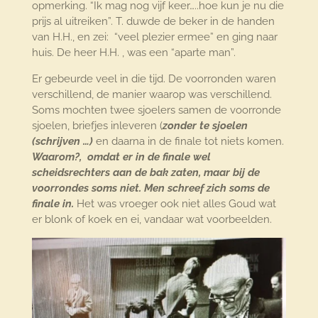
opmerking. “Ik mag nog vijf keer…..hoe kun je nu die
prijs al uitreiken”. T. duwde de beker in de handen
van H.H., en zei: “veel plezier ermee” en ging naar
huis. De heer H.H. , was een “aparte man”.
Er gebeurde veel in die tijd. De voorronden waren
verschillend, de manier waarop was verschillend.
Soms mochten twee sjoelers samen de voorronde
sjoelen, briefjes inleveren (
zonder te sjoelen
(schrijven …)
en daarna in de finale tot niets komen.
Waarom?, omdat er in de finale wel
scheidsrechters aan de bak zaten, maar bij de
voorrondes soms niet. Men schreef zich soms de
finale in.
Het was vroeger ook niet alles Goud wat
er blonk of koek en ei, vandaar wat voorbeelden.