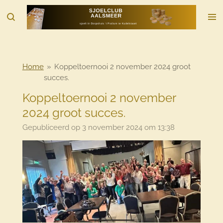
Ga
direct
naar
de
hoofdinhoud
Home
»
Koppeltoernooi 2 november 2024 groot
succes.
Koppeltoernooi 2 november
2024 groot succes.
Gepubliceerd op 3 november 2024 om 13:38