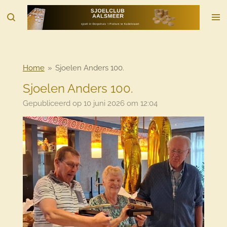
Ga
direct
naar
de
hoofdinhoud
Home
»
Sjoelen Anders 100.
Sjoelen Anders 100.
Gepubliceerd op 10 juni 2026 om 12:04