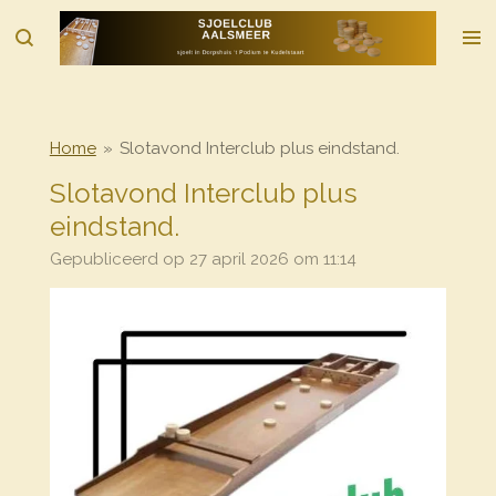
Ga
direct
naar
de
hoofdinhoud
Home
»
Slotavond Interclub plus eindstand.
Slotavond Interclub plus
eindstand.
Gepubliceerd op 27 april 2026 om 11:14