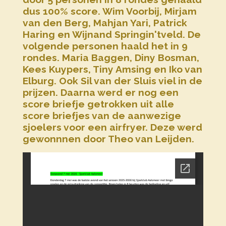
dus 100% score. Wim Voorbij, Mirjam
van den Berg, Mahjan Yari, Patrick
Haring en Wijnand Springin'tveld. De
volgende personen haald het in 9
rondes. Maria Baggen, Diny Bosman,
Kees Kuypers, Tiny Amsing en Iko van
Elburg. Ook Sil van der Sluis viel in de
prijzen. Daarna werd er nog een
score briefje getrokken uit alle
score briefjes van de aanwezige
sjoelers voor een airfryer. Deze werd
gewonnnen door Theo van Leijden.