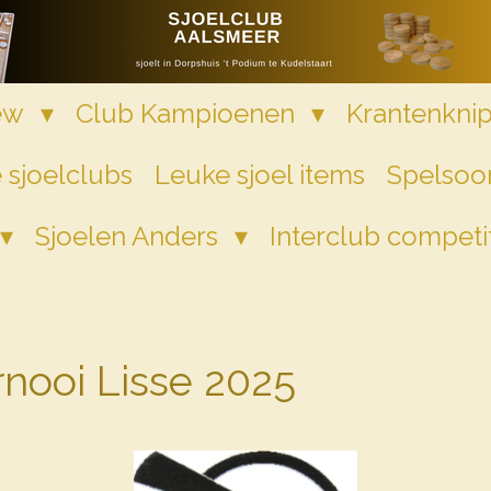
iew
Club Kampioenen
Krantenkni
 sjoelclubs
Leuke sjoel items
Spelsoor
Sjoelen Anders
Interclub competi
rnooi Lisse 2025