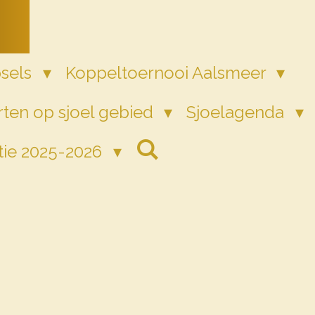
psels
Koppeltoernooi Aalsmeer
ten op sjoel gebied
Sjoelagenda
tie 2025-2026