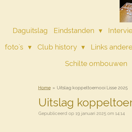
Ga
direct
naar
de
Daguitslag
Eindstanden
Interv
hoofdinhoud
foto`s
Club history
Links andere
Schilte ombouwen
Home
»
Uitslag koppeltoernooi Lisse 2025
Uitslag koppeltoe
Gepubliceerd op 19 januari 2025 om 14:14