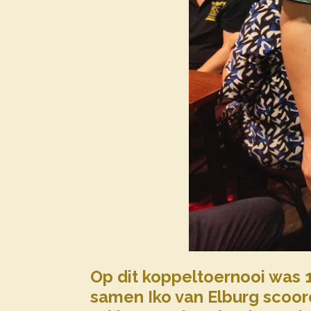
Op dit koppeltoernooi was 
samen Iko van Elburg scoo