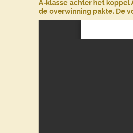
A-klasse achter het koppel
de overwinning pakte. De vo