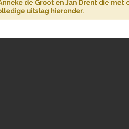
 Anneke de Groot en Jan Drent die met
lledige uitslag hieronder.