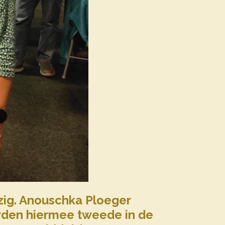
zig. Anouschka Ploeger
rden hiermee tweede in de