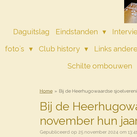
Ga
direct
naar
de
Daguitslag
Eindstanden
Interv
hoofdinhoud
foto`s
Club history
Links andere
Schilte ombouwen
Home
»
Bij de Heerhugowaardse sjoelvereni
Bij de Heerhugowa
november hun jaar
Gepubliceerd op 25 november 2024 om 13:4