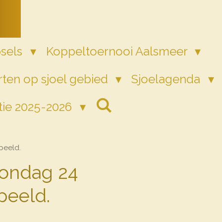
psels
Koppeltoernooi Aalsmeer
ten op sjoel gebied
Sjoelagenda
tie 2025-2026
peeld.
zondag 24
peeld.