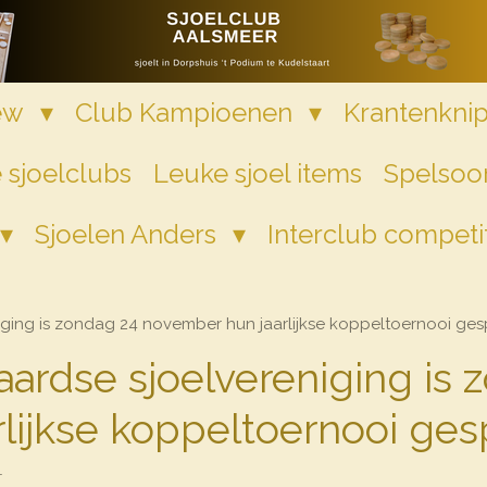
iew
Club Kampioenen
Krantenkni
 sjoelclubs
Leuke sjoel items
Spelsoor
Sjoelen Anders
Interclub competi
ging is zondag 24 november hun jaarlijkse koppeltoernooi ges
ardse sjoelvereniging is 
lijkse koppeltoernooi ges
1